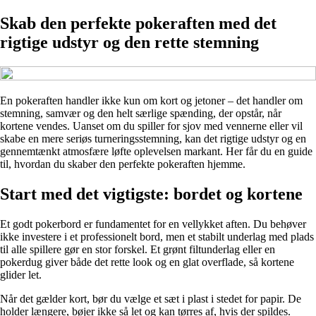
Skab den perfekte pokeraften med det
rigtige udstyr og den rette stemning
En pokeraften handler ikke kun om kort og jetoner – det handler om
stemning, samvær og den helt særlige spænding, der opstår, når
kortene vendes. Uanset om du spiller for sjov med vennerne eller vil
skabe en mere seriøs turneringsstemning, kan det rigtige udstyr og en
gennemtænkt atmosfære løfte oplevelsen markant. Her får du en guide
til, hvordan du skaber den perfekte pokeraften hjemme.
Start med det vigtigste: bordet og kortene
Et godt pokerbord er fundamentet for en vellykket aften. Du behøver
ikke investere i et professionelt bord, men et stabilt underlag med plads
til alle spillere gør en stor forskel. Et grønt filtunderlag eller en
pokerdug giver både det rette look og en glat overflade, så kortene
glider let.
Når det gælder kort, bør du vælge et sæt i plast i stedet for papir. De
holder længere, bøjer ikke så let og kan tørres af, hvis der spildes.