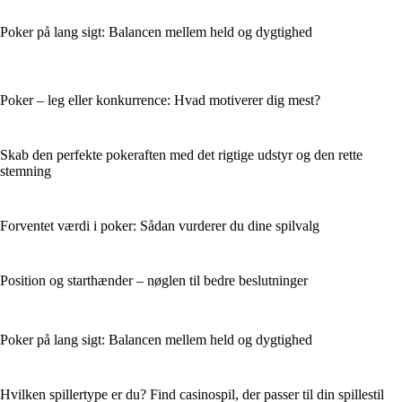
Poker på lang sigt: Balancen mellem held og dygtighed
Poker – leg eller konkurrence: Hvad motiverer dig mest?
Skab den perfekte pokeraften med det rigtige udstyr og den rette
stemning
Forventet værdi i poker: Sådan vurderer du dine spilvalg
Position og starthænder – nøglen til bedre beslutninger
Poker på lang sigt: Balancen mellem held og dygtighed
Hvilken spillertype er du? Find casinospil, der passer til din spillestil