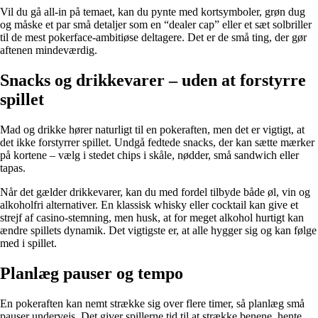
Vil du gå all-in på temaet, kan du pynte med kortsymboler, grøn dug
og måske et par små detaljer som en “dealer cap” eller et sæt solbriller
til de mest pokerface-ambitiøse deltagere. Det er de små ting, der gør
aftenen mindeværdig.
Snacks og drikkevarer – uden at forstyrre
spillet
Mad og drikke hører naturligt til en pokeraften, men det er vigtigt, at
det ikke forstyrrer spillet. Undgå fedtede snacks, der kan sætte mærker
på kortene – vælg i stedet chips i skåle, nødder, små sandwich eller
tapas.
Når det gælder drikkevarer, kan du med fordel tilbyde både øl, vin og
alkoholfri alternativer. En klassisk whisky eller cocktail kan give et
strejf af casino-stemning, men husk, at for meget alkohol hurtigt kan
ændre spillets dynamik. Det vigtigste er, at alle hygger sig og kan følge
med i spillet.
Planlæg pauser og tempo
En pokeraften kan nemt strække sig over flere timer, så planlæg små
pauser undervejs. Det giver spillerne tid til at strække benene, hente