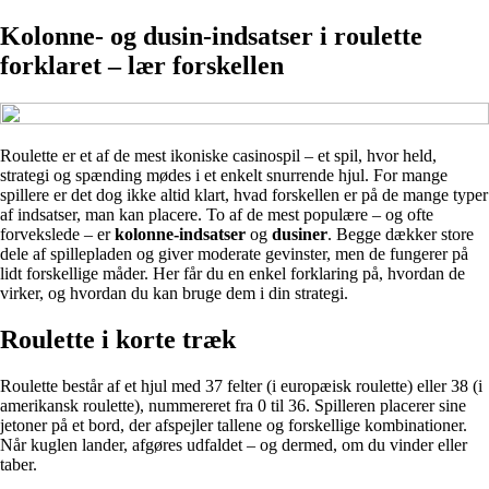
Kolonne- og dusin-indsatser i roulette
forklaret – lær forskellen
Roulette er et af de mest ikoniske casinospil – et spil, hvor held,
strategi og spænding mødes i et enkelt snurrende hjul. For mange
spillere er det dog ikke altid klart, hvad forskellen er på de mange typer
af indsatser, man kan placere. To af de mest populære – og ofte
forvekslede – er
kolonne-indsatser
og
dusiner
. Begge dækker store
dele af spillepladen og giver moderate gevinster, men de fungerer på
lidt forskellige måder. Her får du en enkel forklaring på, hvordan de
virker, og hvordan du kan bruge dem i din strategi.
Roulette i korte træk
Roulette består af et hjul med 37 felter (i europæisk roulette) eller 38 (i
amerikansk roulette), nummereret fra 0 til 36. Spilleren placerer sine
jetoner på et bord, der afspejler tallene og forskellige kombinationer.
Når kuglen lander, afgøres udfaldet – og dermed, om du vinder eller
taber.