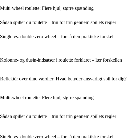
Multi-wheel roulette: Flere hjul, større spænding
Sådan spiller du roulette – trin for trin gennem spillets regler
Single vs. double zero wheel – forstå den praktiske forskel
Kolonne- og dusin-indsatser i roulette forklaret – lær forskellen
Reflektér over dine værdier: Hvad betyder ansvarligt spil for dig?
Multi-wheel roulette: Flere hjul, større spænding
Sådan spiller du roulette – trin for trin gennem spillets regler
Single vs. double zero wheel – forstå den praktiske forskel